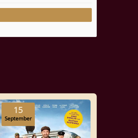
15
September