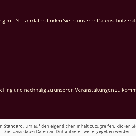
g mit Nutzerdaten finden Sie in unserer Datenschutzerkl
lling und nachhalig zu unseren Veranstaltungen zu komme
on
Standard
. Um auf den eigentlichen Inhalt zuzugreifen, klicken Si
Sie, dass dabei Daten an Drittanbieter weitergegeben werden.