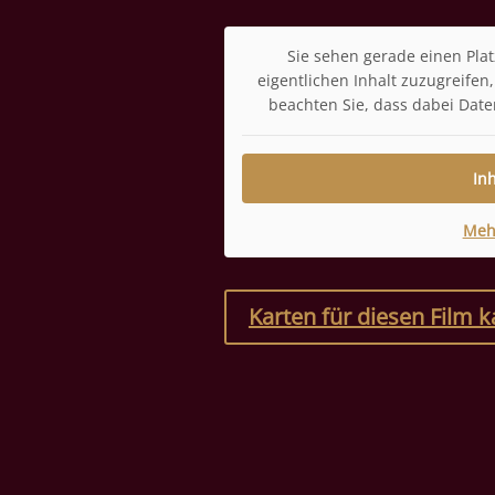
Sie sehen gerade einen Plat
eigentlichen Inhalt zuzugreifen, 
beachten Sie, dass dabei Date
In
Meh
Karten für diesen Film 