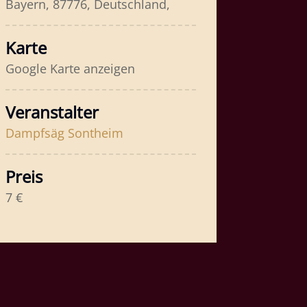
Bayern, 87776, Deutschland,
Karte
Google Karte anzeigen
Veranstalter
Dampfsäg Sontheim
Preis
7 €