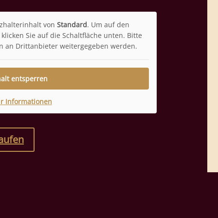
zhalterinhalt von
Standard
. Um auf den
klicken Sie auf die Schaltfläche unten. Bitte
n an Drittanbieter weitergegeben werden.
halt entsperren
r Informationen
kaufen