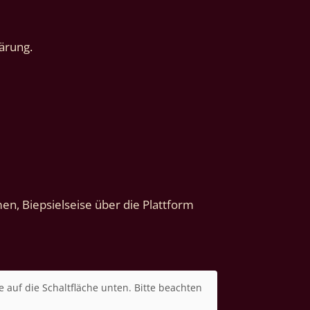
ärung.
n, Biepsielseise über die Plattform
e auf die Schaltfläche unten. Bitte beachten