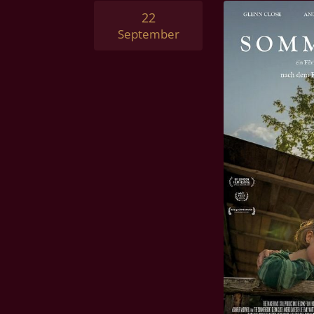
22
September