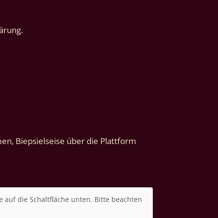
ärung.
n, Biepsielseise über die Plattform
e auf die Schaltfläche unten. Bitte beachten