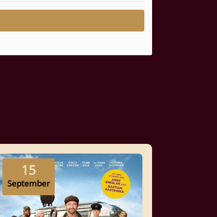
15
September