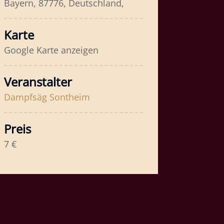
Bayern, 87776, Deutschland,
Karte
Google Karte anzeigen
Veranstalter
Dampfsäg Sontheim
Preis
7 €