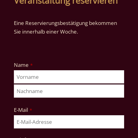
Veranstaltung reservieren
Eine Reservierungsbestätigung bekommen
Sie innerhalb einer Woche.
Website
Name
*
URL
*
E-Mail
*