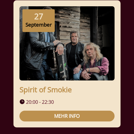
27
September
Spirit of Smokie
20:00 - 22:30
MEHR INFO