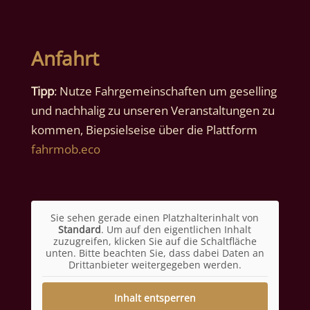
Anfahrt
Tipp
: Nutze Fahrgemeinschaften um geselling
und nachhalig zu unseren Veranstaltungen zu
kommen, Biepsielseise über die Plattform
fahrmob.eco
Sie sehen gerade einen Platzhalterinhalt von
Standard
. Um auf den eigentlichen Inhalt
zuzugreifen, klicken Sie auf die Schaltfläche
unten. Bitte beachten Sie, dass dabei Daten an
Drittanbieter weitergegeben werden.
Inhalt entsperren