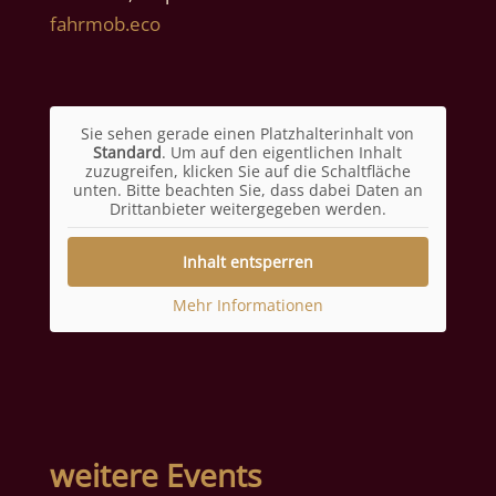
fahrmob.eco
Sie sehen gerade einen Platzhalterinhalt von
Standard
. Um auf den eigentlichen Inhalt
zuzugreifen, klicken Sie auf die Schaltfläche
unten. Bitte beachten Sie, dass dabei Daten an
Drittanbieter weitergegeben werden.
Inhalt entsperren
Mehr Informationen
weitere Events