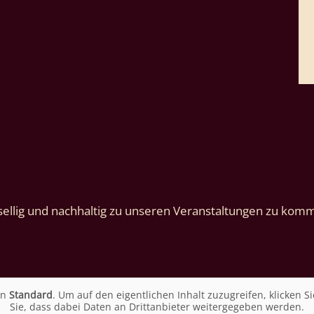
ellig und nachhaltig zu unseren Veranstaltungen zu komm
on
Standard
. Um auf den eigentlichen Inhalt zuzugreifen, klicken Si
Sie, dass dabei Daten an Drittanbieter weitergegeben werden.