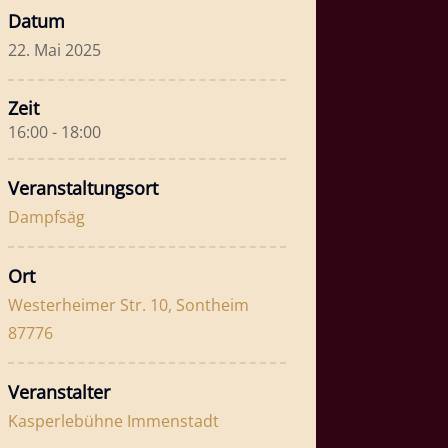
Datum
22. Mai 2025
Zeit
16:00 - 18:00
Veranstaltungsort
Dampfsäg
Ort
Westerheimer Str. 10, Sontheim
87776
Veranstalter
Kasperlebühne Immenstadt