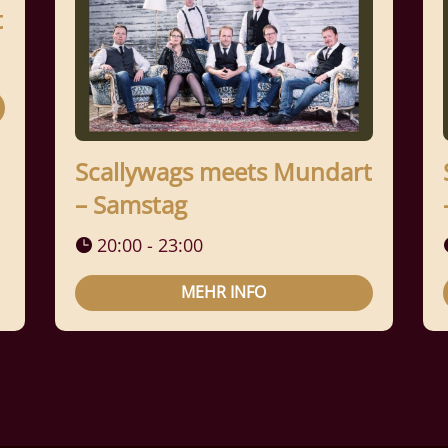
t
Scallywags meets Mundart
– Samstag
20:00 - 23:00
MEHR INFO