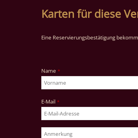
Karten für diese Ve
Eine Reservierungsbestätigung bekomme
Email
Name
*
Address
*
E-Mail
*