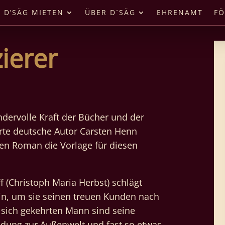
D’SÄG MIETEN
ÜBER D´SÄG
EHRENAMT
FÖ
ierer
dervolle Kraft der Bücher und der
rte deutsche Autor Carsten Henn
gen Roman die Vorlage für diesen
f (Christoph Maria Herbst) schlägt
ein, um sie seinen treuen Kunden nach
 sich gekehrten Mann sind seine
ndung zur Außenwelt und fast so etwas