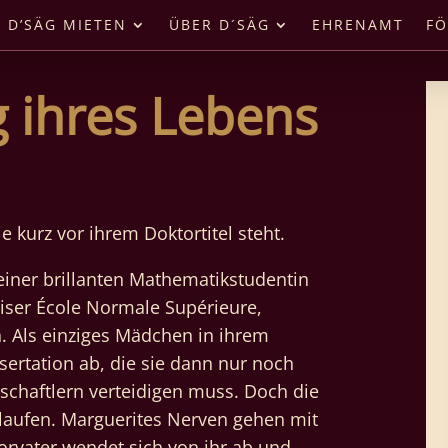
D’SÄG MIETEN
ÜBER D´SÄG
EHRENAMT
FÖ
g ihres Lebens
 kurz vor ihrem Doktortitel steht.
einer brillanten Mathematikstudentin
riser École Normale Supérieure,
n. Als einziges Mädchen in ihrem
ssertation ab, die sie dann nur noch
schaftlern verteidigen muss. Doch die
 laufen. Marguerites Nerven gehen mit
torvater wendet sich von ihr ab und