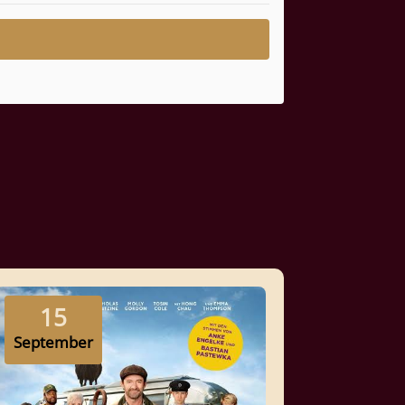
15
September