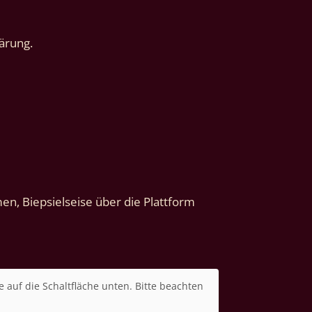
ärung.
n, Biepsielseise über die Plattform
e auf die Schaltfläche unten. Bitte beachten