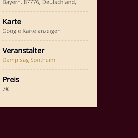
Bayern, 87776, Deutschland,
Karte
Google Karte anzeigen
Veranstalter
Dampfsäg Sontheim
Preis
7€