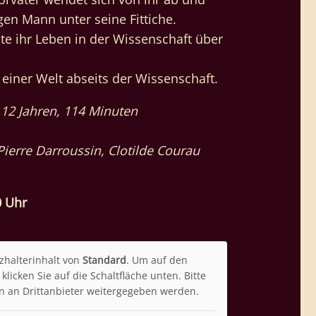
en Mann unter seine Fittiche.
ite ihr Leben in der Wissenschaft über
einer Welt abseits der Wissenschaft.
 12 Jahren, 114 Minuten
Pierre Darroussin, Clotilde Courau
0 Uhr
zhalterinhalt von
Standard
. Um auf den
klicken Sie auf die Schaltfläche unten. Bitte
n an Drittanbieter weitergegeben werden.